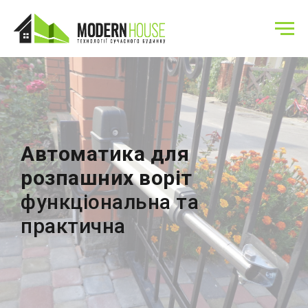
Автоматика для
розпашних воріт
функціональна та
практична