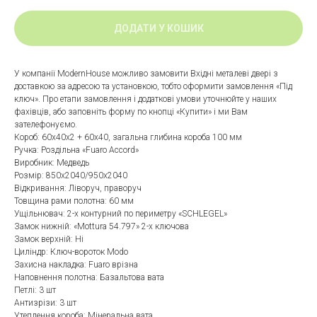
ДОДАТИ У КОШИК
У компанії ModernHouse можливо замовити Вхідні металеві двері з
доставкою за адресою та установкою, тобто оформити замовлення «Під
ключ». Про етапи замовлення і додаткові умови уточнюйте у наших
фахівців, або заповніть форму по кнопці «Купити» і ми Вам
зателефонуємо.
Короб: 60x40x2 + 60x40, загальна глибина короба 100 мм
Ручка: Роздільна «Fuaro Accord»
Виробник: Медведь
Розмір: 850x2040/950x2040
Відкривання: Ліворуч, праворуч
Товщина рами полотна: 60 мм
Ущільнювач: 2-х контурний по периметру «SCHLEGEL»
Замок нижній: «Mottura 54.797» 2-х ключова
Замок верхній: Ні
Циліндр: Ключ-вороток Modo
Захисна накладка: Fuaro врізна
Наповнення полотна: Базальтова вата
Петлі: 3 шт
Антизрізи: 3 шт
Утеплення короба: Мінеральна вата