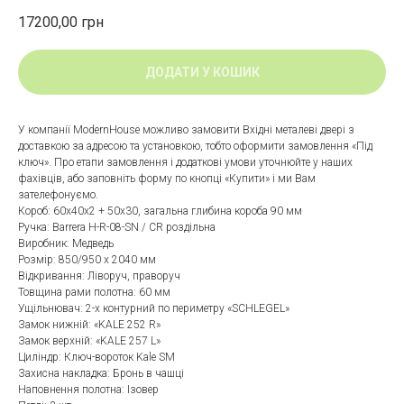
17200,00
грн
ДОДАТИ У КОШИК
У компанії ModernHouse можливо замовити Вхідні металеві двері з
доставкою за адресою та установкою, тобто оформити замовлення «Під
ключ». Про етапи замовлення і додаткові умови уточнюйте у наших
фахівців, або заповніть форму по кнопці «Купити» і ми Вам
зателефонуємо.
Короб: 60x40x2 + 50x30, загальна глибина короба 90 мм
Ручка: Barrera H-R-08-SN / CR роздільна
Виробник: Медведь
Розмір: 850/950 х 2040 мм
Відкривання: Ліворуч, праворуч
Товщина рами полотна: 60 мм
Ущільнювач: 2-х контурний по периметру «SCHLEGEL»
Замок нижній: «KALE 252 R»
Замок верхній: «KALE 257 L»
Циліндр: Ключ-вороток Kale SM
Захисна накладка: Бронь в чашці
Наповнення полотна: Ізовер