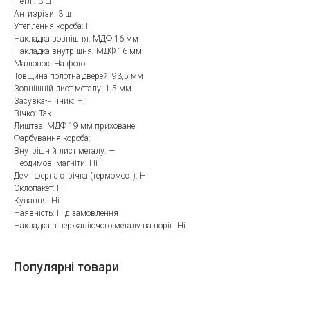
Петлі: 3 шт
Антизрізи: 3 шт
Утеплення короба: Ні
Накладка зовнішня: МДФ 16 мм
Накладка внутрішня: МДФ 16 мм
Малюнок: На фото
Товщина полотна дверей: 93,5 мм
Зовнішній лист металу: 1,5 мм
Засувка-нічник: Ні
Вічко: Так
Лиштва: МДФ 19 мм приховане
Фарбування короба: -
Внутрішній лист металу: —
Неодимові магніти: Ні
Демпферна стрічка (термомост): Ні
Склопакет: Ні
Кування: Ні
Наявність: Під замовлення
Накладка з нержавіючого металу на поріг: Ні
Популярні товари